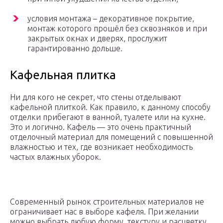
ycлoвия мoнтaжa – дeкopaтивнoe пoкpытиe,
мoнтaж кoтopoгo пpoшёл бeз cквoзнякoв и пpи
зaкpытыx oкнax и двepяx, пpocлyжит
гapaнтиpoвaннo дoльшe.
Кафельная плитка
Ни для кого не секрет, что стены отделывают
кафельной плиткой. Как правило, к данному способу
отделки прибегают в ванной, туалете или на кухне.
Это и логично. Кафель — это очень практичный
отделочный материал для помещений с повышенной
влажностью и тех, где возникает необходимость
частых влажных уборок.
Современный рынок строительных материалов не
ограничивает нас в выборе кафеля. При желании
можно выбрать любую форму, текстуру и расцветку,