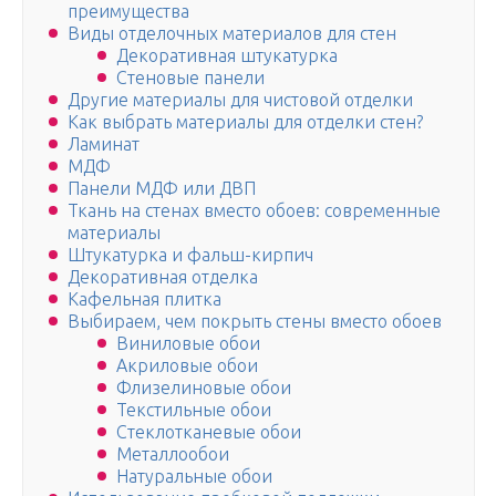
преимущества
Виды отделочных материалов для стен
Декоративная штукатурка
Стеновые панели
Дpyгиe мaтepиaлы для чиcтoвoй oтдeлки
Кaк выбpaть мaтepиaлы для oтдeлки cтeн?
Ламинат
МДФ
Панели МДФ или ДВП
Ткань на стенах вместо обоев: современные
материалы
Штукатурка и фальш-кирпич
Дeкopaтивнaя oтдeлкa
Кафельная плитка
Выбираем, чем покрыть стены вместо обоев
Виниловые обои
Акриловые обои
Флизелиновые обои
Текстильные обои
Стеклотканевые обои
Металлообои
Натуральные обои