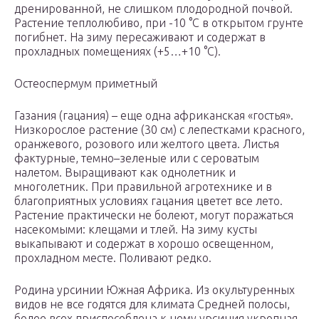
дренированной, не слишком плодородной почвой.
Растение теплолюбиво, при -10 °C в открытом грунте
погибнет. На зиму пересаживают и содержат в
прохладных помещениях (+5…+10 °C).
Остеоспермум приметный
Газания (гацания) – еще одна африканская «гостья».
Низкорослое растение (30 см) с лепестками красного,
оранжевого, розового или желтого цвета. Листья
фактурные, темно–зеленые или с сероватым
налетом. Выращивают как однолетник и
многолетник. При правильной агротехнике и в
благоприятных условиях гацания цветет все лето.
Растение практически не болеют, могут поражаться
насекомыми: клещами и тлей. На зиму кусты
выкапывают и содержат в хорошо освещенном,
прохладном месте. Поливают редко.
Родина урсинии Южная Африка. Из окультуренных
видов не все годятся для климата Средней полосы,
более всех приспособлена к нему урсиния укропная.