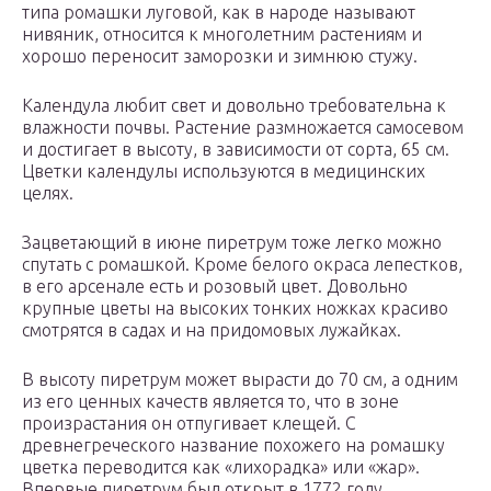
типа ромашки луговой, как в народе называют
нивяник, относится к многолетним растениям и
хорошо переносит заморозки и зимнюю стужу.
Календула любит свет и довольно требовательна к
влажности почвы. Растение размножается самосевом
и достигает в высоту, в зависимости от сорта, 65 см.
Цветки календулы используются в медицинских
целях.
Зацветающий в июне пиретрум тоже легко можно
спутать с ромашкой. Кроме белого окраса лепестков,
в его арсенале есть и розовый цвет. Довольно
крупные цветы на высоких тонких ножках красиво
смотрятся в садах и на придомовых лужайках.
В высоту пиретрум может вырасти до 70 см, а одним
из его ценных качеств является то, что в зоне
произрастания он отпугивает клещей. С
древнегреческого название похожего на ромашку
цветка переводится как «лихорадка» или «жар».
Впервые пиретрум был открыт в 1772 году