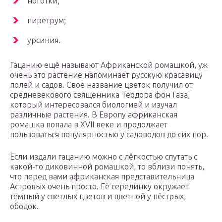
ноготки;
пиретрум;
урсиния.
Гацанию ещё называют Африканской ромашкой, уж
очень это растение напоминает русскую красавицу
полей и садов. Своё название цветок получил от
средневекового священника Теодора фон Газа,
который интересовался биологией и изучал
различные растения. В Европу африканская
ромашка попала в ХVII веке и продолжает
пользоваться популярностью у садоводов до сих пор.
Если издали гацанию можно с лёгкостью спутать с
какой-то диковинной ромашкой, то вблизи понять,
что перед вами африканская представительница
Астровых очень просто. Её серединку окружает
тёмный у светлых цветов и цветной у пёстрых,
ободок.