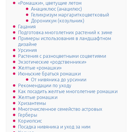
«Ромашки», цветущие летом
Анациклюс (анацилюс)
Гелихризум маргариткоцветковый
Дороникум (козульник)
Гацания
Подготовка многолетних растений к зиме
Примеры использования в ландшафтном
дизайне
Урсиния
Растения с разноцветными соцветиями
Экзотические «родственники»
Желтые «ромашки»
Июньские браться ромашки
От нивяника до урсинии
Рекомендации по уходу
Как посадить желтые многолетние ромашки
Желтые ромашки
Хризантемы
Многочисленное семейство астровых
Герберы
Кориопсис
Посадка нивяника и уход за ним