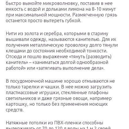
быстро вымойте микроволновку, поставив в нее
емкость с водой и дольками лимона на 8-10 минут
при максимальной мощности. Размягченную грязь
останется просто вытереть губкой.
Нити из золота и серебра, которыми в старину
вышивали одежду, называются канителью. Для их
получения металлическую проволоку долго тянули
клещами до состояния необходимой тонкости.
Отсюда и пошло выражение «тянуть (разводить)
канитель» – «заниматься долгой однообразной
работой» или «затягивать выполнение дела».
В посудомоечной машине хорошо отмываются не
только тарелки и чашки. В нее можно загрузить
пластмассовые игрушки, стеклянные плафоны
светильников и даже грязные овощи, например
картошку, но только без применения моющих
средств.
Натяжные потолки из ПВХ-пленки способны
выдерживать от 70 до 120 л воды на 1 м 2 своей