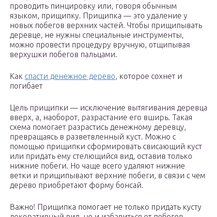
проводить пинцировку или, говоря обычным
языком, прищипку. Прищипка — это удаление у
новых побегов верхних частей. Чтобы прищипывать
деревце, не нужны специальные инструменты,
можно провести процедуру вручную, отщипывая
верхушки побегов пальцами.
Как
спасти денежное дерево
, которое сохнет и
погибает
Цель прищипки — исключение вытягивания деревца
вверх, а, наоборот, разрастание его вширь. Такая
схема помогает разрастись денежному деревцу,
превращаясь в разветвленный куст. Можно с
помощью прищипки сформировать свисающий куст
или придать ему стелющийся вид, оставив только
нижние побеги. Но чаще всего удаляют нижние
ветки и прищипывают верхние побеги, в связи с чем
дерево приобретают форму бонсай.
Важно! Прищипка помогает не только придать кусту
декоративный вид, но и избавиться от побегов,