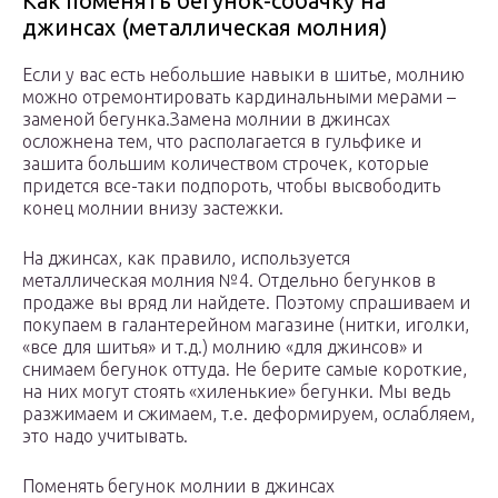
Как поменять бегунок-собачку на
джинсах (металлическая молния)
Если у вас есть небольшие навыки в шитье, молнию
можно отремонтировать кардинальными мерами –
заменой бегунка.Замена молнии в джинсах
осложнена тем, что располагается в гульфике и
зашита большим количеством строчек, которые
придется все-таки подпороть, чтобы высвободить
конец молнии внизу застежки.
На джинсах, как правило, используется
металлическая молния №4. Отдельно бегунков в
продаже вы вряд ли найдете. Поэтому спрашиваем и
покупаем в галантерейном магазине (нитки, иголки,
«все для шитья» и т.д.) молнию «для джинсов» и
снимаем бегунок оттуда. Не берите самые короткие,
на них могут стоять «хиленькие» бегунки. Мы ведь
разжимаем и сжимаем, т.е. деформируем, ослабляем,
это надо учитывать.
Поменять бегунок молнии в джинсах