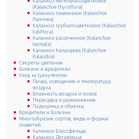
Каланхоэ метельчатоцветковое
(Kalanchoe thyrsiflora)
Каланхоэ пламенное (Kalanchoe
flammea)
Каланхоэ трубчатоцветковое (Kalanchoe
tubiflora)
Каланхоэ рассеченное (Kalanchoe
laciniata)
Каланхоэ Каландива (Kalanchoe
Kalandiva)
Секреты цветения
Болезни и вредители
Уход за суккулентом
Почва, освещение и температура
воздуха
Влажность воздуха и полив
Пересадка и размножение
Подкормка и обрезка
Вредители и болезни
Многообразие сортов, виды и формы
соцветий
Каланхоэ Блоссфельда
Каланхоэ Дегремона