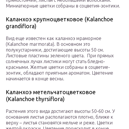
прямостоячий, листья с небольшими волосками.
Миниатюрные цветки собраны в соцветия-зонтики.
Каланхоэ крупноцветковое (Kalanchoe
grandiflora)
Вид еще известен как каланхоэ мраморное
(Kalanchoe marmorata). В основном это
полукустарники, достигающие высоты 50 см.
Листовые пластины зеленого цвета. При прямых
солнечных лучах листики могут стать бледно-
красными. Желтые цветки собраны в соцветие-
зонтик, обладают приятным ароматом. Цветение
начинается в конце весны.
Каланхоэ метельчатоцветковое
(Kalanchoe thyrsiflora)
Растения этого вида достигают высоты 50-60 см. У
основания листья располагаются плотно, ближе к
верху – листья становятся мельче и реже. Цветки
желтой окраски. Цветение происходит в конце