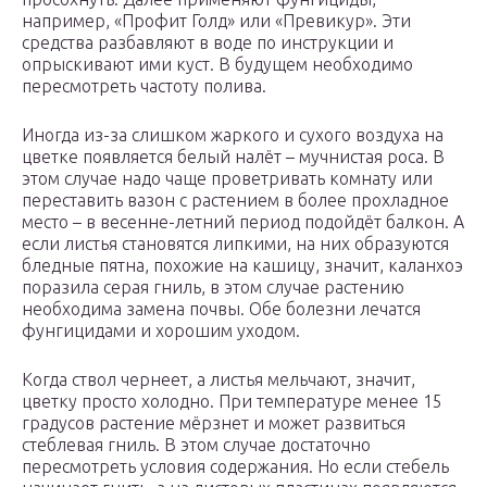
например, «Профит Голд» или «Превикур». Эти
средства разбавляют в воде по инструкции и
опрыскивают ими куст. В будущем необходимо
пересмотреть частоту полива.
Иногда из-за слишком жаркого и сухого воздуха на
цветке появляется белый налёт – мучнистая роса. В
этом случае надо чаще проветривать комнату или
переставить вазон с растением в более прохладное
место – в весенне-летний период подойдёт балкон. А
если листья становятся липкими, на них образуются
бледные пятна, похожие на кашицу, значит, каланхоэ
поразила серая гниль, в этом случае растению
необходима замена почвы. Обе болезни лечатся
фунгицидами и хорошим уходом.
Когда ствол чернеет, а листья мельчают, значит,
цветку просто холодно. При температуре менее 15
градусов растение мёрзнет и может развиться
стеблевая гниль. В этом случае достаточно
пересмотреть условия содержания. Но если стебель