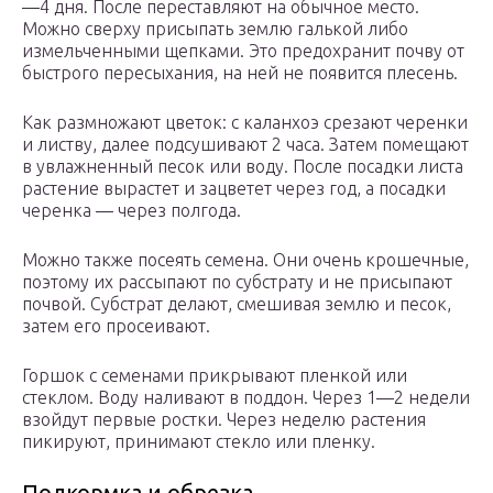
—4 дня. После переставляют на обычное место.
Можно сверху присыпать землю галькой либо
измельченными щепками. Это предохранит почву от
быстрого пересыхания, на ней не появится плесень.
Как размножают цветок: с каланхоэ срезают черенки
и листву, далее подсушивают 2 часа. Затем помещают
в увлажненный песок или воду. После посадки листа
растение вырастет и зацветет через год, а посадки
черенка — через полгода.
Можно также посеять семена. Они очень крошечные,
поэтому их рассыпают по субстрату и не присыпают
почвой. Субстрат делают, смешивая землю и песок,
затем его просеивают.
Горшок с семенами прикрывают пленкой или
стеклом. Воду наливают в поддон. Через 1—2 недели
взойдут первые ростки. Через неделю растения
пикируют, принимают стекло или пленку.
Подкормка и обрезка