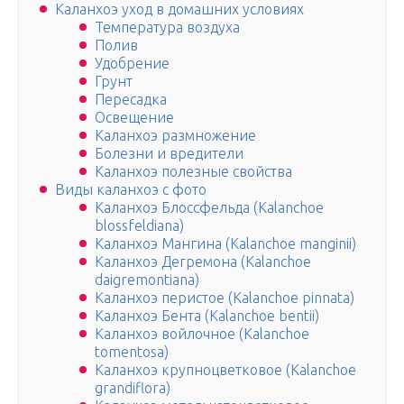
Каланхоэ уход в домашних условиях
Температура воздуха
Полив
Удобрение
Грунт
Пересадка
Освещение
Каланхоэ размножение
Болезни и вредители
Каланхоэ полезные свойства
Виды каланхоэ с фото
Каланхоэ Блоссфельда (Kalanchoe
blossfeldiana)
Каланхоэ Мангина (Kalanchoe manginii)
Каланхоэ Дегремона (Kalanchoe
daigremontiana)
Каланхоэ перистое (Kalanchoe pinnata)
Каланхоэ Бента (Kalanchoe bentii)
Каланхоэ войлочное (Kalanchoe
tomentosa)
Каланхоэ крупноцветковое (Kalanchoe
grandiflora)