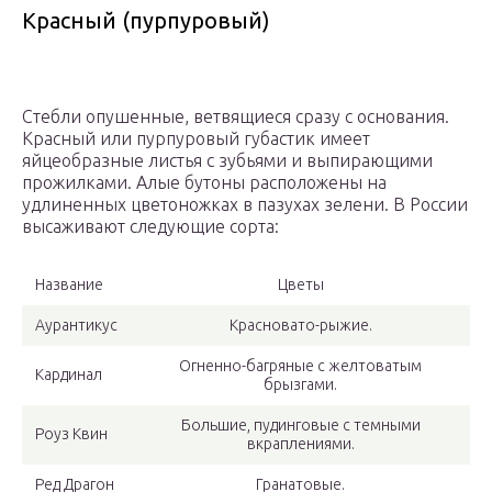
Красный (пурпуровый)
Стебли опушенные, ветвящиеся сразу с основания.
Красный или пурпуровый губастик имеет
яйцеобразные листья с зубьями и выпирающими
прожилками. Алые бутоны расположены на
удлиненных цветоножках в пазухах зелени. В России
высаживают следующие сорта:
Название
Цветы
Аурантикус
Красновато-рыжие.
Огненно-багряные с желтоватым
Кардинал
брызгами.
Большие, пудинговые с темными
Роуз Квин
вкраплениями.
Ред Драгон
Гранатовые.