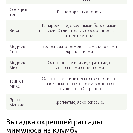
Солнце в
Разнообразных тонов.
тени
Канареечные, с крупными бордовыми
Вива
пятнами. Отличительная особенность —
раннее цветение.
Меджик
Белоснежно-бежевые, с малиновыми
Спотс
вкраплениями.
Меджик
Однотонные или двухцветные, с
Микс
пастельными лепестками.
Одного цвета или нескольких. Бывают
Твинкл
различных тонов: от жемчужного до
Микс
насыщенного багряного.
Брасс
Крапчатые, ярко-ржавые.
Манкис
Высадка окрепшей рассады
мимулюса на клумбу