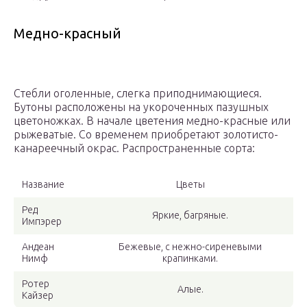
Медно-красный
Стебли оголенные, слегка приподнимающиеся.
Бутоны расположены на укороченных пазушных
цветоножках. В начале цветения медно-красные или
рыжеватые. Со временем приобретают золотисто-
канареечный окрас. Распространенные сорта:
Название
Цветы
Ред
Яркие, багряные.
Импэрер
Андеан
Бежевые, с нежно-сиреневыми
Нимф
крапинками.
Ротер
Алые.
Кайзер