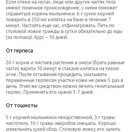
Если отеки на ногах, лице или других частях тела
имеют почечное происхождение, с ними поможет
справиться корень мыльнянки. 6 г сухих корней
поварить в 250 мл кипятка на бане в течение 7
минут. Настоять еще час, отфильтровать. Пить по
столовой ложке трижды в сутки обязательно до еды
(за полчаса). Курс – 10 дней.
От герпеса
20 г корня и листьев растения в смеси (брать равные
части) варить 10 минут в стакане кипятка на тихом
огне. После остывания процедить, смазывать
пораженные герпесом участки кожи не реже 5 раз в
день. Этим же средством можно лечить генитальный
герпес. Применять его нужно 5-7 дней.
От тошноты
5 г корней мыльнянки лекарственной, 3 г травы
чистотела, 10 г травы зверобоя смешать. Хорошо
измельчить сухой сбор. Столовую ложку его залить