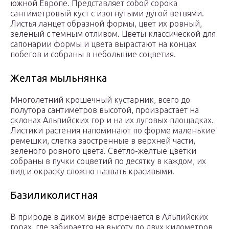
южной Европе. Представляет собой сорока
сантиметровый куст с изогнутыми дугой ветвями.
Листья ланцет образной формы, цвет их ровный,
зеленый с темным отливом. Цветы классической для
сапонарии формы и цвета вырастают на концах
побегов и собраны в небольшие соцветия.
Желтая мыльнянка
Многолетний крошечный кустарник, всего до
полутора сантиметров высотой, произрастает на
склонах Альпийских гор и на их луговых площадках.
Листики растения напоминают по форме маленькие
ремешки, слегка заостренные в верхней части,
зеленого ровного цвета. Светло-желтые цветки
собраны в пучки соцветий по десятку в каждом, их
вид и окраску сложно назвать красивыми.
Базиликолистная
В природе в диком виде встречается в Альпийских
горах, где забирается на высоту до двух километров.