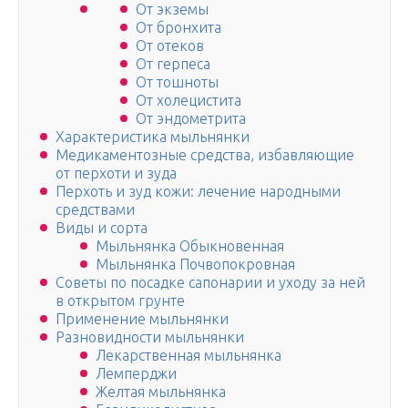
От экземы
От бронхита
От отеков
От герпеса
От тошноты
От холецистита
От эндометрита
Характеристика мыльнянки
Медикаментозные средства, избавляющие
от перхоти и зуда
Перхоть и зуд кожи: лечение народными
средствами
Виды и сорта
Мыльнянка Обыкновенная
Мыльнянка Почвопокровная
Советы по посадке сапонарии и уходу за ней
в открытом грунте
Применение мыльнянки
Разновидности мыльнянки
Лекарственная мыльнянка
Лемперджи
Желтая мыльнянка