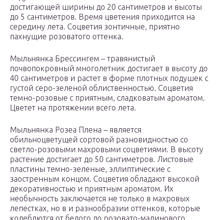
достигающей ширины до 20 сантиметров и высоты
до 5 сантиметров. Время цветения приходится на
середину лета. Соцветия зонтичные, приятно
пахнущие розоватого оттенка.
Мыльнянка Брессингем – травянистый
почвопокровный многолетник достигает в высоту до
40 сантиметров и растет в форме плотных подушек с
густой серо-зеленой облиственностью. Соцветия
темно-розовые с приятным, сладковатым ароматом.
Цветет на протяжении всего лета.
Мыльнянка Розеа Плена – является
обильноцветущей сортовой разновидностью со
светло-розовыми махровыми соцветиями. В высоту
растение достигает до 50 сантиметров. Листовые
пластины темно-зеленые, эллиптические с
заостренным концом. Соцветия обладают высокой
декоративностью и приятным ароматом. Их
необычность заключается не только в махровых
лепестках, но в и разнообразии оттенков, которые
колеблются от белого до розовато-малинового.