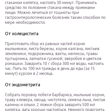
стаканом кипятка, настоять 30 минут. Принимать
средство по половине стакана между приемами
пищи. Можно лечиться от тошноты при
гастроэнтерологических болезнях таким способом по
мере необходимости.
От холецистита
Приготовить сбор из равных частей корня
мыльнянки, листа березы, корня калгана, листьев
земляники, подорожника, вахты, мелиссы, травы
пустырника, лапчатки гусиной, зверобоя и цветков
ромашки. Заварить 10 г сбора 300 мл воды, настоять
час. Пить по 100 мл трижды в день до еды (за 15
минут) курсом в 2 месяца.
От эндометрита
Собрать поровну побеги барбариса, мыльные корни,
траву клевера, хвоща, чистотела, семена льна, листья
калины и ольхи. 2 ложки сбора заварить 500 мл
кипятка, дать хорошо настояться. Немного подогреть