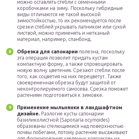
можно оставлять стебли с семенными
коробочками на зиму. Поскольку гибридные
виды отличаются не такой высокой
зимостойкостью, то их рекомендуется после
срезки стеблей укрывать лапником или сухой
листвой, можно применять и нетканый
материал, например, спанбонд.
Обрезка для сапонарии
полезна, поскольку
эта операция позволит придать кустам
компактную форму, а также спровоцировать
новую волну цветения. Срезают стебли после
того, как соцветия на них перецветут. Также
своевременная обрезка будут защитой от
неконтролируемого самосева. Срезка поможет
растениям подготовиться к зимовке.
Применение мыльнянки в ландшафтном
дизайне.
Разлогие кусты сапонарии
базиликолистной (Saponaria ocymoides)
образованы стелющимися над поверхностью
почвы побегами, потому растение высаживают
для формирования «зеленых ковриков» на