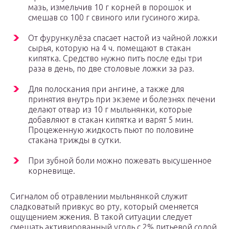
мазь, измельчив 10 г корней в порошок и
смешав со 100 г свиного или гусиного жира.
От фурункулёза спасает настой из чайной ложки
сырья, которую на 4 ч. помещают в стакан
кипятка. Средство нужно пить после еды три
раза в день, по две столовые ложки за раз.
Для полоскания при ангине, а также для
принятия внутрь при экземе и болезнях печени
делают отвар из 10 г мыльнянки, которые
добавляют в стакан кипятка и варят 5 мин.
Процеженную жидкость пьют по половине
стакана трижды в сутки.
При зубной боли можно пожевать высушенное
корневище.
Сигналом об отравлении мыльнянкой служит
сладковатый привкус во рту, который сменяется
ощущением жжения. В такой ситуации следует
смешать активированный уголь с 2% питьевой содой