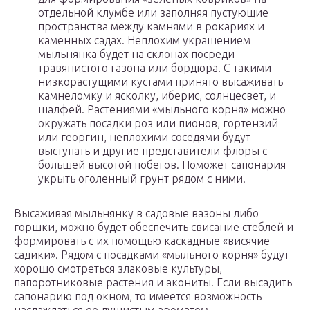
отдельной клумбе или заполняя пустующие
пространства между камнями в рокариях и
каменных садах. Неплохим украшением
мыльнянка будет на склонах посреди
травянистого газона или бордюра. С такими
низкорастущими кустами принято высаживать
камнеломку и ясколку, иберис, солнцесвет, и
шалфей. Растениями «мыльного корня» можно
окружать посадки роз или пионов, гортензий
или георгин, неплохими соседями будут
выступать и другие представители флоры с
большей высотой побегов. Поможет сапонария
укрыть оголенный грунт рядом с ними.
Высаживая мыльнянку в садовые вазоны либо
горшки, можно будет обеспечить свисание стеблей и
формировать с их помощью каскадные «висячие
садики». Рядом с посадками «мыльного корня» будут
хорошо смотреться злаковые культуры,
папоротниковые растения и акониты. Если высадить
сапонарию под окном, то имеется возможность