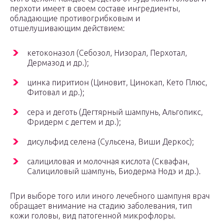
перхоти имеет в своем составе ингредиенты,
обладающие противогрибковым и
отшелушивающим действием:
кетоконазол (Себозол, Низорал, Перхотал,
Дермазод и др.);
цинка пиритион (Циновит, Цинокап, Кето Плюс,
Фитовал и др.);
сера и деготь (Дегтярный шампунь, Альгопикс,
Фридерм с дегтем и др.);
дисульфид селена (Сульсена, Виши Деркос);
салициловая и молочная кислота (Сквафан,
Салициловый шампунь, Биодерма Нодэ и др.).
При выборе того или иного лечебного шампуня врач
обращает внимание на стадию заболевания, тип
кожи головы, вид патогенной микрофлоры.