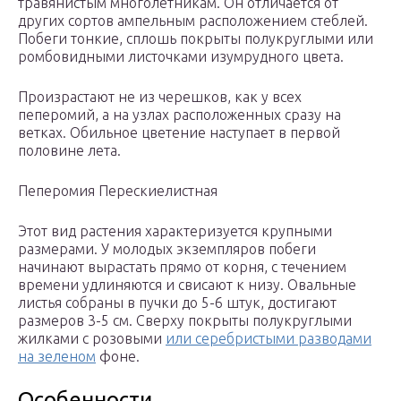
травянистым многолетникам. Он отличается от
других сортов ампельным расположением стеблей.
Побеги тонкие, сплошь покрыты полукруглыми или
ромбовидными листочками изумрудного цвета.
Произрастают не из черешков, как у всех
пеперомий, а на узлах расположенных сразу на
ветках. Обильное цветение наступает в первой
половине лета.
Пеперомия Перескиелистная
Этот вид растения характеризуется крупными
размерами. У молодых экземпляров побеги
начинают вырастать прямо от корня, с течением
времени удлиняются и свисают к низу. Овальные
листья собраны в пучки до 5-6 штук, достигают
размеров 3-5 см. Сверху покрыты полукруглыми
жилками с розовыми
или серебристыми разводами
на зеленом
фоне.
Особенности