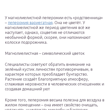
У магнолиелистной пеперомии есть «родственница»
–
пеперомия вариегатная
. Она не цветёт. У
магнолиелистной же период цветения всё же
наступает, однако, соцветия не отличаются
необычной формой, скорее, они напоминают
колоски подорожника.
Магнолиелистная – символический цветок
Специалисты советуют обратить внимание на
зелёный кустик личностям противоречивым, в
характере которых преобладает бунтарство.
Растение создаёт благоприятную атмосферу,
сглаживая неровности в человеческих отношениях и
создавая домашний уют
Кроме того, пеперомия весьма полезна для воздуха в
жилом помещении – она имеет свойство очищать,
увлажнять, уничтожать микробы и бактерии.