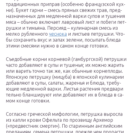
тра­дици­он­ных прип­рав (осо­бен­но фран­цуз­ской кух­
ни). Бу­кет гарни – смесь пря­ных све­жих трав, пред­
назна­чен­ных для мед­ленной вар­ки су­пов и ту­шения
мя­са – обыч­но вклю­ча­ет лав­ро­вый лист и по­беги пет­
рушки и тимь­яна. Пер­си­яд – ку­линар­ная смесь из
мел­ко руб­ленно­го
чес­но­ка
и листь­ев пет­рушки. Что­
бы сох­ра­нить вкус и за­пах зе­лени, по­сыпать блю­да
эти­ми сме­сями нуж­но в са­мом кон­це го­тов­ки.
Съ­едоб­ные кор­ни кор­не­вой (гам­бург­ской) пет­рушки
час­то до­бав­ля­ют в су­пы и ту­шенья; их мож­но жа­рить
или ва­рить точ­но так же, как обыч­ные кор­непло­ды.
Япон­скую пет­рушку (ми­цуба) в япон­ской ку­лина­рии
до­бав­ля­ют в су­пы, са­латы, жа­ренья и блю­да, тре­бу­
ющие мед­ленной вар­ки. Листья рас­те­ния пред­ва­ри
тель­но блан­ши­ру­ют или до­бав­ля­ют их в блю­да в са­
мом кон­це го­тов­ки.
Сог­ласно гре­чес­кой ми­фоло­гии, пет­рушка вы­рос­ла
из кап­ли кро­ви Офель­та по проз­ви­щу Ар­хемор
(«пред­вес­тник смер­ти»). По ста­рин­ным ан­глий­ским
пре­дани­ям, се­мена пет­рушки, преж­де чем про­рас­ти,