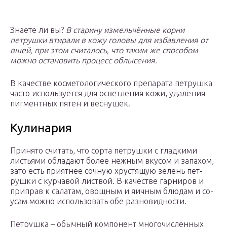
Знаете ли вы?
В старину измельчённые корни
петрушки втирали в кожу головы для избавления от
вшей, при этом считалось, что таким же способом
можно остановить процесс облысения.
В качестве косметологического препарата петрушка
часто используется для осветления кожи, удаления
пигментных пятен и веснушек.
Ку­лина­рия
При­нято счи­тать, что сор­та пет­рушки с глад­ки­ми
листь­ями об­ла­да­ют бо­лее неж­ным вку­сом и за­пахом,
за­то есть при­ят­нее соч­ную хрус­тя­щую зе­лень пет­
рушки с кур­ча­вой лис­твой. В ка­чес­тве гар­ни­ров и
прип­рав к са­латам, овощ­ным и я­ич­ным блю­дам и со­
усам мож­но ис­поль­зо­вать обе раз­но­вид­ности.
Пет­рушка – обыч­ный ком­по­нент мно­гочис­ленных