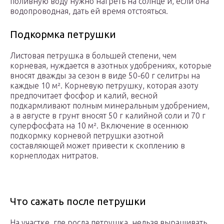
поливную воду нужно нагреть на солнце и, если она
водопроводная, дать ей время отстояться.
Подкормка петрушки
Листовая петрушка в большей степени, чем
корневая, нуждается в азотных удобрениях, которые
вносят дважды за сезон в виде 50-60 г селитры на
каждые 10 м². Корневую петрушку, которая азоту
предпочитает фосфор и калий, весной
подкармливают полным минеральным удобрением,
а в августе в грунт вносят 50 г калийной соли и 70 г
суперфосфата на 10 м². Включение в осеннюю
подкормку корневой петрушки азотной
составляющей может привести к скоплению в
корнеплодах нитратов.
Что сажать после петрушки
На участке, где росла петрушка, нельзя выращивать