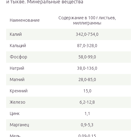
и тыкве. Минеральные вещества
Содержание в 100 г листьев,
Наименование
миллиграммы
Калий
342,0-754,0
Кальций
87,0-328,0
Фосфор
58,0-99,0
Натрий
38,0-136,0
Магний
28,0-85,0
Кремний
15,0
Железо
6,2-12,8
Цинк
1,1
Марганец
0,9-5,3
Медь
0,09-0,15