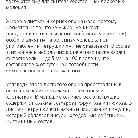
требуются ему для синтеза собственных белковых
молекул.
Жиров в листьях и корнях овоща мало, поэтому
несмотря на то, что 75% жирных кислот
представлено ненасыщенными (омега-3 и омега-6),
особого влияния на организм человека при
употреблении петрушки они не оказывают. В состав
этих жиров в небольших количествах также входят
фитостеролы — до 5 мг на 100 г зелени, что
составляет 9% от суточной потребности
человеческого организма в них.
Углеводы этого листового овоща представлены в
основном полисахаридами — пектином и
клетчаткой. В меньших количествах в петрушке
содержится крахмал, сахароза, фруктоза и глюкоза. В
листьях петрушки есть важный полисахарид инулин,
который обладает инсулиноподобным действием.
Витаминный состав
Содержание в 100 г листьев,