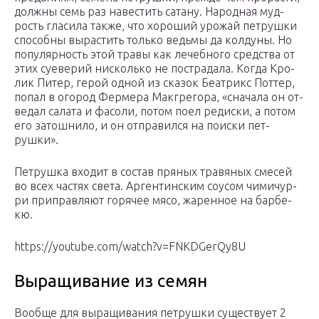
дол­жны семь раз на­вес­тить са­тану. На­род­ная муд­
рость гла­сила так­же, что хо­роший уро­жай пет­рушки
спо­соб­ны вы­рас­тить толь­ко ведь­мы да кол­ду­ны. Но
по­пуляр­ность этой тра­вы как ле­чеб­но­го средс­тва от
этих су­еве­рий нис­коль­ко не пос­тра­дала. Ког­да Кро­
лик Пи­тер, ге­рой од­ной из ска­зок Бе­ат­рикс Пот­тер,
по­пал в ого­род Фер­ме­ра Мак­гре­гора, «сна­чала он от­
ве­дал са­лата и фа­соли, по­том по­ел ре­дис­ки, а по­том
его за­тош­ни­ло, и он от­пра­вил­ся на по­ис­ки пет­
рушки».
Пет­рушка вхо­дит в сос­тав пря­ных тра­вяных сме­сей
во всех час­тях све­та. Ар­гентин­ским со­усом чи­мичур­
ри прип­равля­ют го­рячее мя­со, жа­рен­ное на бар­бе­
кю.
https://youtube.com/watch?v=FNKDGerQy8U
Выращивание из семян
Вообще для выращивания петрушки существует 2