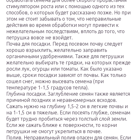
обработать семена для более скорого прорастания
стимулятором роста или с помощью одного из тех
способов, о которых будет рассказано позже. Но при
этом не стоит забывать о том, что неправильные
действия во время обработки могут привести к
нежелательным последствиям, вплоть до того, что
петрушка вовсе не взойдет.
Почва для посадки. Перед посевом почву следует
хорошо взрыхлить, желательно заправить
органичными удобрениями. Также для петрушки
желательно выбирать те грядки, на которых прежде
росли лук, огурцы или томаты. Как было указано
выше, сроки посадки зависят от почвы. Как только
сошел снег, можно высевать семена (при
температуре 1-1,5 градусов тепла).
Глубина посадки. Заглубление семян также является
причиной поздних и неравномерных всходов.
Сажать нужно на глубину 1,5-2 см в легкие почвы и
на 1-1,5 см в тяжелые. Если посеять глубже, семенам
будет трудно пробиться через толстый слой земли.
Если же сажать ближе к поверхности, то корни
петрушки не смогут укрепиться в почве.
Полив. Неправильный полив опасен для семян. Если