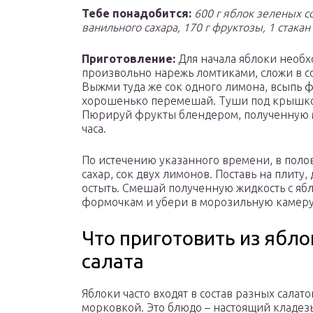
Тебе понадобится:
600 г яблок зеленых с
ванильного сахара, 170 г фруктозы, 1 стакан
Приготовление:
Для начала яблоки необх
произвольно нарежь ломтиками, сложи в с
Выжми туда же сок одного лимона, всыпь 
хорошенько перемешай. Туши под крышкой 
Пюрируй фрукты блендером, полученную мас
часа.
По истечению указанного времени, в поло
сахар, сок двух лимонов. Поставь на плиту,
остыть. Смешай полученную жидкость с яб
формочкам и убери в морозильную камеру
Что приготовить из ябло
салата
Яблоки часто входят в состав разных салато
морковкой. Это блюдо – настоящий кладезь