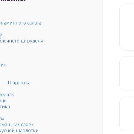
витаминного салата
й
яблочного штруделя
ии»
к — Шарлотка.
делать
ицы
сика
о»
домашних слоек
вкусной шарлотки