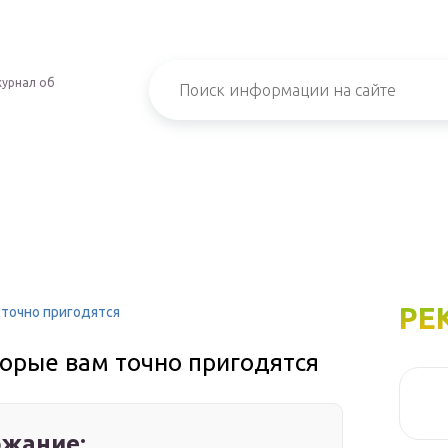
урнал об
РЕ
 точно пригодятся
торые вам точно пригодятся
жание: