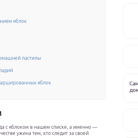
анием яблок
 домашней пастилы
оладий
 фаршированных яблок
Сам
до
м
да с яблоком в нашем списке, а именно —
честве ужина тем, кто следит за своей