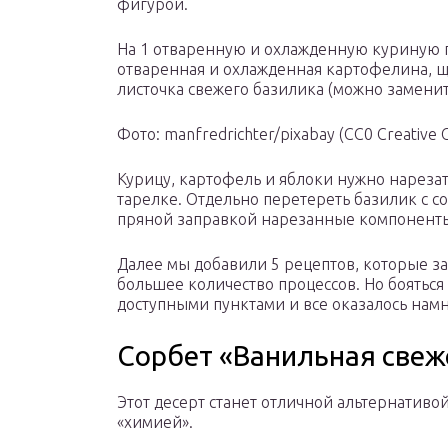
фигурой.
На 1 отваренную и охлажденную куриную г
отваренная и охлажденная картофелина, щеп
листочка свежего базилика (можно заменить
Фото: manfredrichter/pixabay (CC0 Creative
Курицу, картофель и яблоки нужно нареза
тарелке. Отдельно перетереть базилик с с
пряной заправкой нарезанные компоненты 
Далее мы добавили 5 рецептов, которые з
большее количество процессов. Но бояться 
доступными пунктами и все оказалось намн
Сорбет «Ванильная свеж
Этот десерт станет отличной альтернатив
«химией».