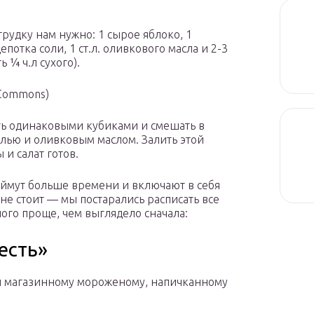
рудку нам нужно: 1 сырое яблоко, 1
отка соли, 1 ст.л. оливкового масла и 2-3
 ¼ ч.л сухого).
 Commons)
ть одинаковыми кубиками и смешать в
олью и оливковым маслом. Залить этой
и салат готов.
аймут больше времени и включают в себя
не стоит — мы постарались расписать все
ого проще, чем выглядело сначала:
есть»
ой магазинному мороженому, напичканному