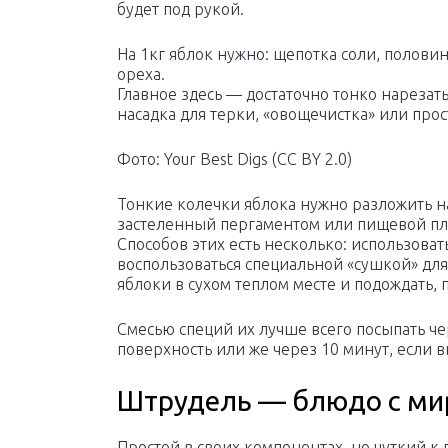
будет под рукой.
На 1кг яблок нужно: щепотка соли, полови
ореха.
Главное здесь — достаточно тонко нарезат
насадка для терки, «овощечистка» или про
Фото: Your Best Digs (CC BY 2.0)
Тонкие колечки яблока нужно разложить н
застеленный пергаментом или пищевой пле
Способов этих есть несколько: использоват
воспользоваться специальной «сушкой» для
яблоки в сухом теплом месте и подождать, 
Смесью специй их лучше всего посыпать чер
поверхность или же через 10 минут, если 
Штрудель — блюдо с ми
Простой в своих компонентах, но чуткий к 