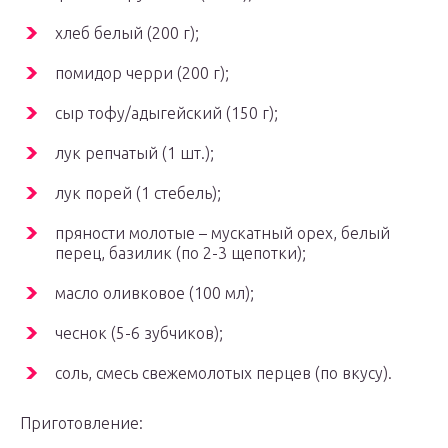
хлеб белый (200 г);
помидор черри (200 г);
сыр тофу/адыгейский (150 г);
лук репчатый (1 шт.);
лук порей (1 стебель);
пряности молотые – мускатный орех, белый
перец, базилик (по 2-3 щепотки);
масло оливковое (100 мл);
чеснок (5-6 зубчиков);
соль, смесь свежемолотых перцев (по вкусу).
Приготовление: