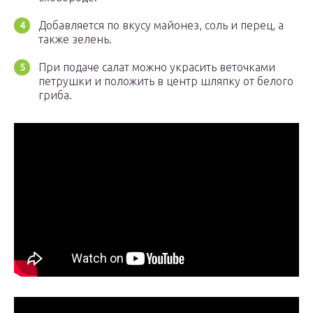
Добавляется по вкусу майонез, соль и перец, а
также зелень.
При подаче салат можно украсить веточками
петрушки и положить в центр шляпку от белого
гриба.