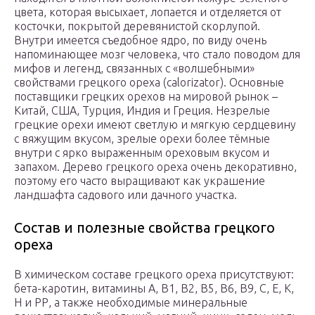
цвета, которая высыхает, лопается и отделяется от
косточки, покрытой деревянистой скорлупой.
Внутри имеется съедобное ядро, по виду очень
напоминающее мозг человека, что стало поводом для
мифов и легенд, связанных с «волшебными»
свойствами грецкого ореха (calorizator). Основные
поставщики грецких орехов на мировой рынок –
Китай, США, Турция, Индия и Греция. Незрелые
грецкие орехи имеют светлую и мягкую сердцевину
с вяжущим вкусом, зрелые орехи более тёмные
внутри с ярко выраженным ореховым вкусом и
запахом. Дерево грецкого ореха очень декоративно,
поэтому его часто выращивают как украшение
ландшафта садового или дачного участка.
Состав и полезные свойства грецкого
ореха
В химическом составе грецкого ореха присутствуют:
бета-каротин, витамины А, В1, В2, В5, В6, В9, С, Е, К,
Н и РР, а также необходимые минеральные