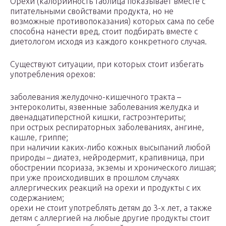
Орехи (калорийность таблица показывает вместе с
питательными свойствами продукта, но не
возможные противопоказания) которых сама по себе
способна нанести вред, стоит подбирать вместе с
диетологом исходя из каждого конкретного случая.
Существуют ситуации, при которых стоит избегать
употребления орехов:
заболевания желудочно-кишечного тракта –
энтероколиты, язвенные заболевания желудка и
двенадцатиперстной кишки, гастроэнтериты;
при острых респираторных заболеваниях, ангине,
кашле, гриппе;
при наличии каких-либо кожных высыпаний любой
природы – диатез, нейродермит, крапивница, при
обострении псориаза, экземы и хронического лишая;
при уже происходивших в прошлом случаях
аллергических реакций на орехи и продукты с их
содержанием;
орехи не стоит употреблять детям до 3-х лет, а также
детям с аллергией на любые другие продукты стоит