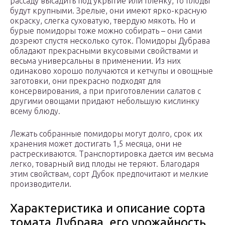
рассаду высадить под укрытие или пленку, то плоды
будут крупными. Зрелые, они имеют ярко-красную
окраску, слегка суховатую, твердую мякоть. Но и
бурые помидоры тоже можно собирать – они сами
дозреют спустя несколько суток. Помидоры Дубрава
обладают прекрасными вкусовыми свойствами и
весьма универсальны в применении. Из них
одинаково хорошо получаются и кетчупы и овощные
заготовки, они прекрасно подходят для
консервирования, а при приготовлении салатов с
другими овощами придают небольшую кислинку
всему блюду.
Лежать собранные помидоры могут долго, срок их
хранения может достигать 1,5 месяца, они не
растрескиваются. Транспортировка дается им весьма
легко, товарный вид плоды не теряют. Благодаря
этим свойствам, сорт Дубок предпочитают и мелкие
производители.
Характеристика и описание сорта
томата Дубрава, его урожайность