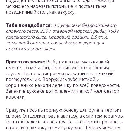
подойдет в качестве основного блюда на ужин, а
можно его нарезать потоньше и поставить на
праздничный стол, как закуску.
Тебе понадобится:
0,5 упаковки бездрожжевого
слоеного теста, 250 г отварной морской рыбы, 150 г
голландского сыра, кедровые орешки, 2,5 ст. л.
домашней сметаны, соевый соус и укроп для
восхитительного вкуса.
Приготовление:
Рыбу нужно размять вилкой
вместе со сметаной, зеленью укропа и соевым
соусом. Тесто разморозь и раскатай в тоненький
прямоугольник. Вооружись зубочисткой и
хорошенько наколи лепешку по всей поверхности.
Запеки в духовке до появления легкой желтоватой
корочки.
Сразу же посыпь горячую основу для рулета тертым
сыром. Он должен расплавиться, а если температуры
теста оказалось недостаточно — то верни противень
в горячую духовку на минутку-две. Теперь можешь