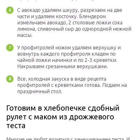
С авокадо удаляем шкуру, разрезаем на две
части и удаляем косточку. Блендером
измельчаем авокадо, 2 столовые ложки сока
лимона, сливочный сыр до однородной нежной
массы.
У профитролей ножом удаляем верхушку и
вовнутрь каждого профитроля кладем по
чайной ложки начинки и по 2-3 креветки.
Накрываем срезанными верхушками.
Все, холодная закуска в виде рецепта
профитролей с креветками готова. Подаем на
праздничный стол.
Готовим в хлебопечке сдобный
рулет с маком из дрожжевого
теста
Многие не любят возиться с замешиванием теста. И