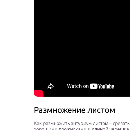
Размножение листом
Как размножить антуриум листом – срезать
хорошими прожилками и длиной черешка о