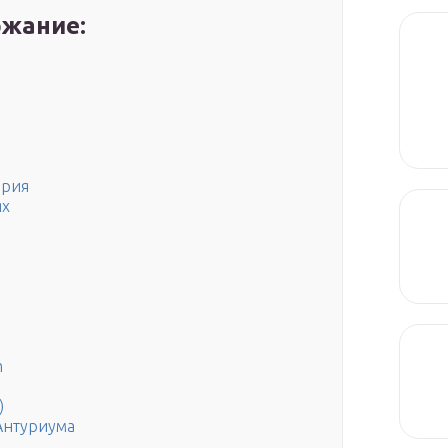
жание:
ерия
ях
m
)
Антуриума