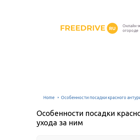
FREEDRIVE
Онлайн-ж
RU
огороде
Home
Особенности посадки красного антури
Особенности посадки красно
ухода за ним