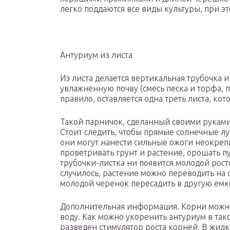
легко поддаются все виды культуры, при э
Антуриум из листа
Из листа делается вертикальная трубочка
увлажненную почву (смесь песка и торфа, 
правило, оставляется одна треть листа, ко
Такой парничок, сделанный своими руками,
Стоит следить, чтобы прямые солнечные луч
они могут нанести сильные ожоги неокре
проветривать грунт и растение, орошать п
трубочки-листка ни появится молодой росто
случилось, растение можно переводить на 
молодой черенок пересадить в другую емко
Дополнительная информация. Корни можно
воду. Как можно укоренить антуриум в тако
разведен стимулятор роста корней. В жидко