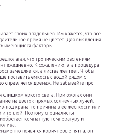
.
ивает своих владельцев. Им кажется, что все
и длительное время не цветет. Для выявления
ть имеющиеся факторы.
редполагая, что тропическим растениям
нт ежедневно. К сожалению, эта процедура
ост замедляется, а листва желтеет. Чтобы
ше поставить емкость с водой рядом с
о справляется дренаж. Не забывайте про
м слишком яркого света. При ожогах они
ание на цветок прямых солнечных лучей.
з-под крана, то причина в ее жесткости или
 и теплой. Поэтому специалисты
риобретает комнатную температуру и
полива.
еизменно появятся коричневые пятна, он