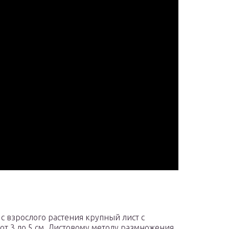
 с взрослого растения крупный лист с
т 3 до 5 см. Листовому методу размножения