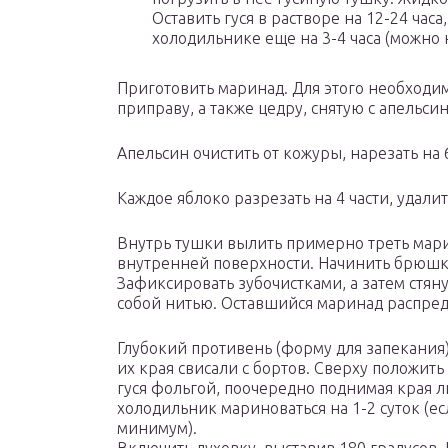
Оставить гуся в растворе на 12-24 часа
холодильнике еще на 3-4 часа (можно н
Приготовить маринад. Для этого необходимо
приправу, а также цедру, снятую с апельси
Апельсин очистить от кожуры, нарезать на 
Каждое яблоко разрезать на 4 части, удали
Внутрь тушки вылить примерно треть мари
внутренней поверхности. Начинить брюшко
Зафиксировать зубочистками, а затем стян
собой нитью. Оставшийся маринад распреде
Глубокий противень (форму для запекания)
их края свисали с бортов. Сверху положить
гуся фольгой, поочередно поднимая края л
холодильник мариноваться на 1-2 суток (ес
минимум).