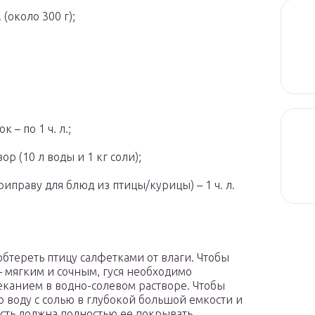
(около 300 г);
– по 1 ч. л.;
вор (10 л воды и 1 кг соли);
иправу для блюд из птицы/курицы) – 1 ч. л.
обтереть птицу салфетками от влаги. Чтобы
 – мягким и сочным, гуся необходимо
еканием в водно-солевом растворе. Чтобы
ю воду с солью в глубокой большой емкости и
сть должна полностью ее покрывать.