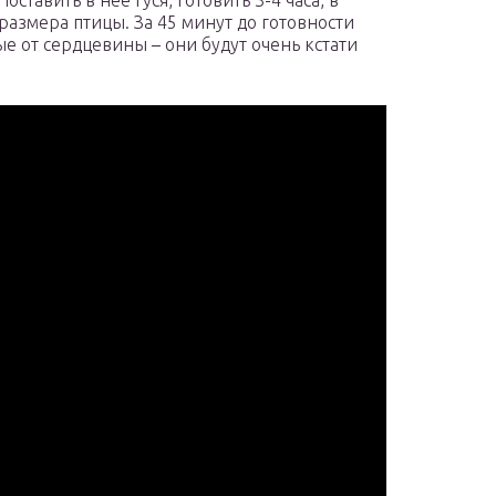
ставить в нее гуся, готовить 3-4 часа, в
 размера птицы. За 45 минут до готовности
е от сердцевины – они будут очень кстати