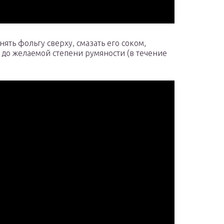
нять фольгу сверху, смазать его соком,
 до желаемой степени румяности (в течение