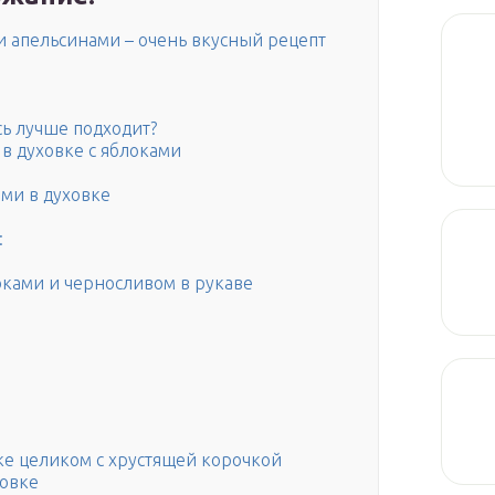
и апельсинами – очень вкусный рецепт
усь лучше подходит?
 в духовке с яблоками
ами в духовке
:
локами и черносливом в рукаве
ке целиком с хрустящей корочкой
ховке