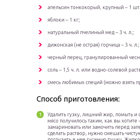
апельсин тонкокорый, крупный – 1 шт. 
яблоки – 1 кг;
натуральный пчелиный мед – 3 ч. л.;
дижонская (не острая) горчица – 3 ч. л.;
черный перец, гранулированный чеснок 
соль – 1,5 ч. л. или водно-солевой раст
смесь любимых специй (можно взять пр
Способ приготовления:
Удалить гузку, лишний жир, помыть и 
мясо получилось таким, как вы хотите
замариновать или замочить перед зап
сделать раствор, нужно смешать чисту
погрузить в нее гусиную тушку. Жидко