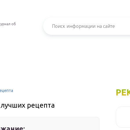
урнал об
РЕ
рецепта
3 лучших рецепта
жание: