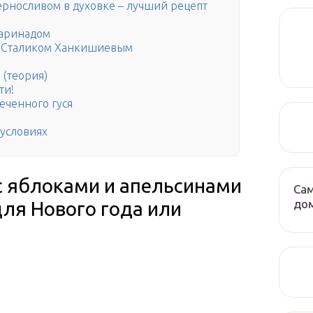
черносливом в духовке – лучший рецепт
маринадом
со Сталиком Ханкишиевым
 (теория)
ти!
еченного гуся
 условиях
с яблоками и апельсинами
Сам
до
для Нового года или