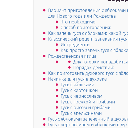
Вариант приготовления с яблоками 
для Нового года или Рождества
Что необходимо:
Способ приготовления:
Как запечь гуся с яблоками: какой г
Классический рецепт запекания гуся
Ингредиенты
Как просто запечь гуся с яблок
Рождественская птица
Для готовки понадобится
Порядок действий:
Как приготовить духового гуся с яб
Начинка для гуся в духовке
Гусь с яблоками
Гусь с картошкой
Гусь с черносливом
Гусь с гречкой и грибами
Гусь с рисом и грибами
Гусь с апельсинами
Гусь с яблоками запеченный в духов
Гусь с черносливом и яблоками в ду