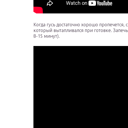
Когда гусь достаточно хорошо пропечется, с
который вытапливался при готовке. Запечь
8-15 минут).