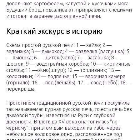
дополняют картофелем, капустой и кусочками мяса.
Будущий борщ подсаливают, приправляют специями
и готовят в заранее растопленной печи.
Краткий экскурс в историю
Схема простой русской печи: 1 — хайло; 2 —
задвижка; 3 — дымоход; 4 — разделка (распушка); 5
— вьюшка; 6 — щиток (чело); 7 — заслонка; 8 —
шесток; 9 — водогрейная коробка; 10 — кирпичные
столбы; 11 —окно(шпур); 12 — топливник; 13 —
колосники; 14 — подпечье; 15 — варочная камера
(горнило); 16 — под (лещадь); 17 — свод (нёбо); 18 —
перекрыша.
Прототипом традиционной русской печи послужила
так называемая курная русская печь, то есть печь без
дымовой трубы, известная на Руси с глубокой
древности. Вплоть до XV века она топилась “по-
черному”, при этом дым выходил из избы через
небольшое волоковое окно, расположенное под