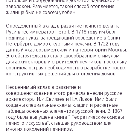
потолком и оборудованное досчатой задвижкой –
заволокой. Разумеется, такой способ отопления
жилища был не совсем удобен.
Определенный вклад в развитие печного дела на
Руси внес император Петр I. В 1718 году им был
подписан указ, запрещающий возведение в Санкт-
Петербурге домов с курными печами. В 1722 году
данный указ возымел силу и на территории Москвы.
Это обстоятельство стало своеобразным стимулом
для архитекторов и строителей-печников, поскольку
возникла острая необходимость в разработке новых
конструктивных решений для отопления домов.
Неоценимый вклад в развитие и
совершенствование этого ремесла внесли русские
архитекторы И.И.Свиязев и Н.А.Львов. Ими были
созданы специальные схемы кладки и расчетные
таблицы основных элементов русской печи. В 1867
году была выпущена книга ” Теоретические основы
печного искусства”, ставшая руководством для
многих поколений печников.