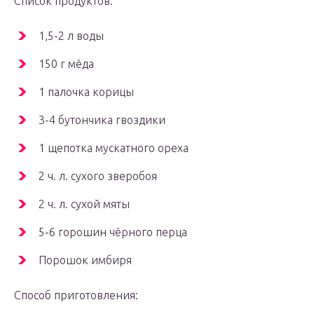
Список продуктов:
1,5-2 л воды
150 г мёда
1 палочка корицы
3-4 бутончика гвоздики
1 щепотка мускатного ореха
2 ч. л. сухого зверобоя
2 ч. л. сухой мяты
5-6 горошин чёрного перца
Порошок имбиря
Способ приготовления: