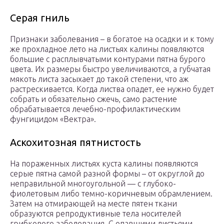
Серая гниль
Признаки заболевания – в богатое на осадки и к тому
же прохладное лето на листьях калины появляются
большие с расплывчатыми контурами пятна бурого
цвета. Их размеры быстро увеличиваются, а губчатая
мякоть листа засыхает до такой степени, что аж
растрескивается. Когда листва опадет, ее нужно будет
собрать и обязательно сжечь, само растение
обрабатывается лечебно-профилактическим
фунгицидом «Вектра».
Аскохитозная пятнистость
На пораженных листьях куста калины появляются
серые пятна самой разной формы – от округлой до
неправильной многоугольной — с глубоко-
фиолетовым либо темно-коричневым обрамлением.
Затем на отмирающей на месте пятен ткани
образуются репродуктивные тела носителей
грибкового заболевания. С опавшими листьями