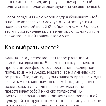
сернокислого калия, литровую банку древесной
золы и стакан доломитовой муки (на кислых почвах).
После посадки землю хорошо утрамбовывают, чтобы
в ней не образовывались пустоты, и все кустики
поливают чистой водой (2 лейки под каждый). После
этого приствольные круги мульчируют соломой или
свежескошенной травой слоем 5 см.
Как выбрать место?
Калина – это древесное цветковое растение из
семейства адоксовых. В естественных условиях этот
представитель флоры распространен в Северном
полушарии – на Андах, Мадагаскаре и Антильских
островах. Плодами культуры являются красные ягоды
с богатым витаминным составом. Посадить дерево
возле дома, в саду или на дачном участке не
представляет собой никаких трудностей. В
настоящее время калина считается востребованной
культурой, которую высаживают на своих участках не
реже, чем яблони, вишни, груши и сливы.