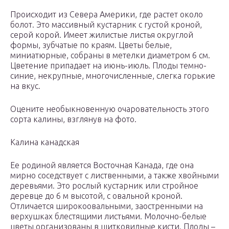
Происходит из Севера Америки, где растет около
болот. Это массивный кустарник с густой кроной,
серой корой. Имеет жилистые листья округлой
формы, зубчатые по краям. Цветы белые,
миниатюрные, собраны в метелки диаметром 6 см.
Цветение припадает на июнь-июль. Плоды темно-
синие, некрупные, многочисленные, слегка горькие
на вкус.
Оцените необыкновенную очаровательность этого
сорта калины, взглянув на фото.
Калина канадская
Ее родиной является Восточная Канада, где она
мирно соседствует с лиственными, а также хвойными
деревьями. Это рослый кустарник или стройное
деревце до 6 м высотой, с овальной кроной.
Отличается широкоовальными, заостренными на
верхушках блестящими листьями. Молочно-белые
цветы организованы в щитковидные кисти. Плоды –