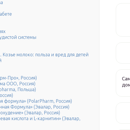
ма
абете
иях
удистой системы
. Козье молоко: польза и вред для детей
й
рм-Про», Россия)
Сам
ма ООО, Россия)
до
pharma, Польша)
оссия)
я формула» (PolarPharm, Россия)
ная Формула» (Эвалар, Россия)
худение» (Эвалар, Россия)
вая кислота и L-карнитин» (Эвалар,