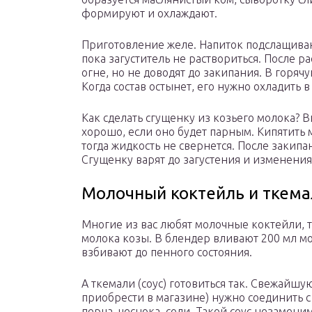
формируют и охлаждают.
Приготовление желе. Напиток подслащива
пока загуститель не раствориться. После 
огне, но не доводят до закипания. В горяч
Когда состав остынет, его нужно охладить 
Как сделать сгущенку из козьего молока? В
хорошо, если оно будет парным. Кипятить 
тогда жидкость не свернется. После закипа
Сгущенку варят до загустения и изменения
Молочный коктейль и ткема
Многие из вас любят молочные коктейли, т
молока козы. В блендер вливают 200 мл мо
взбивают до пенного состояния.
А ткемали (соус) готовиться так. Свежайшу
приобрести в магазине) нужно соединить с 
перца, чеснока, соли. Такой соус незамен