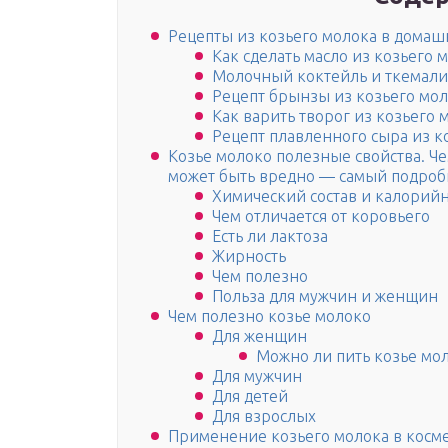
Рецепты из козьего молока в домаш
Как сделать масло из козьего 
Молочный коктейль и ткемали
Рецепт брынзы из козьего мо
Как варить творог из козьего 
Рецепт плавленного сыра из к
Козье молоко полезные свойства. Че
может быть вредно — самый подробн
Химический состав и калорийн
Чем отличается от коровьего
Есть ли лактоза
Жирность
Чем полезно
Польза для мужчин и женщин
Чем полезно козье молоко
Для женщин
Можно ли пить козье м
Для мужчин
Для детей
Для взрослых
Применение козьего молока в косм