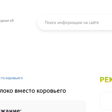
урнал об
РЕ
сто коровьего
локо вместо коровьего
жание: