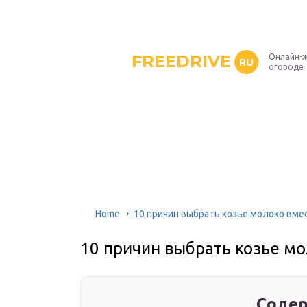
FREEDRIVE
Онлайн-ж
RU
огороде
Home
10 причин выбрать козье молоко вме
10 причин выбрать козье мо
Содер