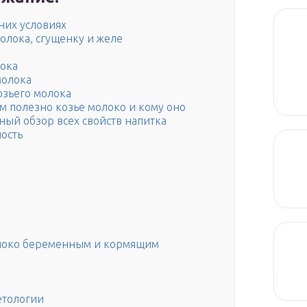
них условиях
молока, сгущенку и желе
лока
молока
озьего молока
м полезно козье молоко и кому оно
ый обзор всех свойств напитка
ость
олоко беременным и кормящим
етологии