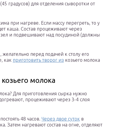
45 градусов) для отделения сыворотки от
ма при нагреве. Если массу перегреть, то у
йдет каша. Состав процеживают через
узел и подвешивают над посудиной (должны
, желательно перед подачей к столу его
е, как
приготовить творог из
козьего молока
 козьего молока
олока? Для приготовления сырка нужно
догревают, процеживают через 3-4 слоя
постоять 48 часов.
Через двое суток
в
а. Затем нагревают состав на огне, отделяют