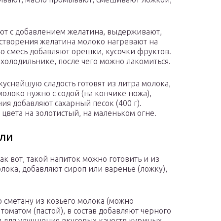
ют с добавлением желатина, выдерживают,
растворения желатина молоко нагревают на
ую смесь добавляют орешки, кусочки фруктов.
в холодильнике, после чего можно лакомиться.
куснейшую сладость готовят из литра молока,
молоко нужно с содой (на кончике ножа),
ния добавляют сахарный песок (400 г).
 цвета на золотистый, на маленьком огне.
ли
ак вот, такой напиток можно готовить и из
лока, добавляют сироп или варенье (ложку),
ю сметану из козьего молока (можно
томатом (пастой), в состав добавляют черного
им для улучшения вкусовых качеств куриных