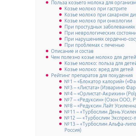
Польза козьего молока для организ
Козье молоко при гастрите
Козье молоко при сахарном ди
Козье молоко при онкологии
При простудных заболеваниях
При неврологических состоян
При нарушениях сердечно-сос
При проблемах с печенью
Описание и состав
Чем полезно козье молоко для детей
Козье молоко: польза для дете
Козье молоко: вред для детей
Рейтинг препаратов для похудения
№1 – «Блокатор калорий» («Фа
№3 – «Листата» (Изварино Фар
№4 – «Орлистат-Акрихин» (Pol
№7 – «Редуксин» (Озон ООО, Р
№8 – «Редуксин Лайт Усиленна
№11 – «Турбослим День Усилен
№12 — «Турбослим Экспресс-по
№13 – «Турбослим Альфа-липое
Россия)