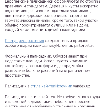
Европейские палисадники оформляются по строгим
правилам и стандартам. Деревья и кусты аккуратно
подстригают, за газоном тщательно ухаживают,
цветники и дорожки расчерчивают строго по
геометрическим линиям. Кроме того, такой участок
обычно просматривается с улицы или из дома,
каждый может оценить дизайн палисадника.
Плетущиеся растения
создают тень и придают
особого шарма палисадникуИсточник pinterest.ru
Формальный палисадник. Обустраивают при
недостатке площади. Используются красивые
контейнеры разных форм и декора, чтобы
разместить больше растений на ограниченном
пространстве.
Палисадник в
стиле хай-текИсточник
yandex.uz
Палисадник в стиле хай-тек. Не требует много труда
и вложений, однако такие небольшие простые
участки имеют необычайно стильный и красивый