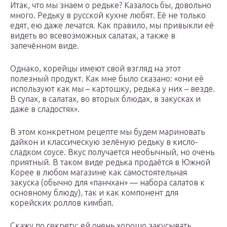
Итак, что мы знаем о редьке? Казалось бы, довольно
много. Редьку в русской кухне любят. Её не только
едят, ею даже лечатся. Как правило, мы привыкли её
видеть во всевозможных салатах, а также в
запечённом виде.
Однако, корейцы имеют свой взгляд на этот
полезный продукт. Как мне было сказано: «они её
используют как мы – картошку, редька у них – везде.
В супах, в салатах, во вторых блюдах, в закусках и
даже в сладостях».
В этом конкретном рецепте мы будем мариновать
дайкон и классическую зелёную редьку в кисло-
сладком соусе. Вкус получается необычный, но очень
приятный. В таком виде редька продаётся в Южной
Корее в любом магазине как самостоятельная
закуска (обычно для «панчхан» — набора салатов к
основному блюду), так и как компонент для
корейских роллов кимбап.
Скажу по секрету: ей очень хорошо закусывать