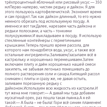
трёхпроцентный яблочный или рисовый уксус — 350
млПерво-наперво, чистим редьку и дайкон. Я для
этого пользуюсь картофелечисткой. Экономит время
и сам продукт.Так как дайкон длинный, то его нужно
немного обрезать под используемую посуду. А
именно:и вот такДалее, нарезаем часть дайкона и
редьки полосками, а часть – тонкими
полукружиями.И выкладываем в посуду. Я использую
стеклянные контейнеры с герметичными
крышками.Теперь пришло время рассола, для
которого нам понадобятся вода, уксус, а также все
остальные ингредиенты.Заливаем/засыпаем всё в
кастрюльку и хорошенько перемешиваем.Затем
включаем плиту и даём хорошенько нашей смеси
закипеть, не забывая легонько помешивать до
полного растворения соли и сахара.Кипящий рассол
снимаем с плиты и сразу же, не давая остыть,
заливаем порезанную редьку с
дайконом.Используем всю жидкость из кастрюли.И
тут жена мне говорит:— А давай мы туда добавим
мускатный орех, раз пошла такая пьянка.А я ей
такой:— А была – не была! Гори всё синим пламенем!