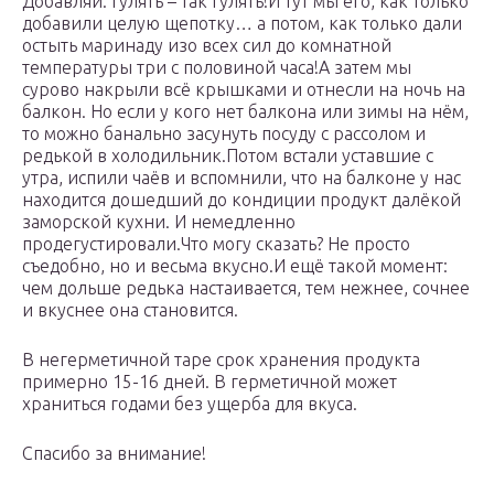
Добавляй. Гулять – так гулять!И тут мы его, как только
добавили целую щепотку… а потом, как только дали
остыть маринаду изо всех сил до комнатной
температуры три с половиной часа!А затем мы
сурово накрыли всё крышками и отнесли на ночь на
балкон. Но если у кого нет балкона или зимы на нём,
то можно банально засунуть посуду с рассолом и
редькой в холодильник.Потом встали уставшие с
утра, испили чаёв и вспомнили, что на балконе у нас
находится дошедший до кондиции продукт далёкой
заморской кухни. И немедленно
продегустировали.Что могу сказать? Не просто
съедобно, но и весьма вкусно.И ещё такой момент:
чем дольше редька настаивается, тем нежнее, сочнее
и вкуснее она становится.
В негерметичной таре срок хранения продукта
примерно 15-16 дней. В герметичной может
храниться годами без ущерба для вкуса.
Спасибо за внимание!