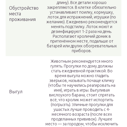
длину). Все детали хорошо
закрепляются. В клетке обязательно
Обустройство
устанавливают поилку, кормушку,
места
лоток для испражнений, игрушки (по
проживания
желанию). Ежедневно рекомендуется
менять подстилку. Лоток моют и
дезинфицируют 1-2 раза на день.
Располагают кроличий домик в
притенённом месте, подальше от
батарей или других обогревательных
приборов.
Животным рекомендуется много
гулять. Прогулки по дому должны
стать ежедневной практикой. Во
время выгула можно гладить
зверьков, называть почаще кличку
(чтобы те научились реагировать на
имя), играть в игры. Выгуливая
Выгул
вислоухого барана, стоит спрятать
всё, что кролик может испортить
(погрызть). Уличные прогулки для
ушастых лучше проводить с 4-
месячного возраста (после всех
проделанных прививок). Лучшее
место — за городом, чтобы исключить