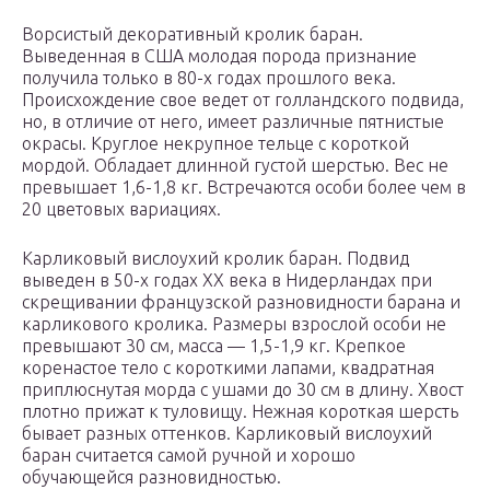
Ворсистый декоративный кролик баран.
Выведенная в США молодая порода признание
получила только в 80-х годах прошлого века.
Происхождение свое ведет от голландского подвида,
но, в отличие от него, имеет различные пятнистые
окрасы. Круглое некрупное тельце с короткой
мордой. Обладает длинной густой шерстью. Вес не
превышает 1,6-1,8 кг. Встречаются особи более чем в
20 цветовых вариациях.
Карликовый вислоухий кролик баран. Подвид
выведен в 50-х годах XX века в Нидерландах при
скрещивании французской разновидности барана и
карликового кролика. Размеры взрослой особи не
превышают 30 см, масса — 1,5-1,9 кг. Крепкое
коренастое тело с короткими лапами, квадратная
приплюснутая морда с ушами до 30 см в длину. Хвост
плотно прижат к туловищу. Нежная короткая шерсть
бывает разных оттенков. Карликовый вислоухий
баран считается самой ручной и хорошо
обучающейся разновидностью.