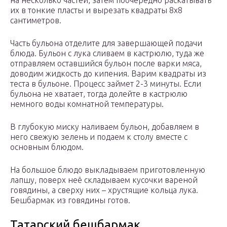
на несколько частей, затем поочередно раскатывать
их в тонкие пласты и вырезать квадраты 8х8
сантиметров.
Часть бульона отделите для завершающей подачи
блюда. Бульон с лука сливаем в кастрюлю, туда же
отправляем оставшийся бульон после варки мяса,
доводим жидкость до кипения. Варим квадраты из
теста в бульоне. Процесс займет 2-3 минуты. Если
бульона не хватает, тогда долейте в кастрюлю
немного воды комнатной температуры.
В глубокую миску наливаем бульон, добавляем в
него свежую зелень и подаем к столу вместе с
основным блюдом.
На большое блюдо выкладываем приготовленную
лапшу, поверх неё складываем кусочки вареной
говядины, а сверху них – хрустящие кольца лука.
Бешбармак из говядины готов.
Татарский бешбармак