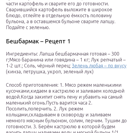
части картофель и сварите его до готовности.
Сварившийся картофель выложите в широкое
блюдо, отлейте в отдельную ёмкость половину
бульона, а в оставшемся бульоне сварите лапшу.
Подайте с зеленью.
Бешбармак – Рецепт 1
Ингредиенты: Лапша бешбармачная готовая – 300
г;Мясо баранина или говядина – 1 кг; Лук репчатый –
1-2 шт.; Соль, чёрный перец;
Зелень любая – по вкусу
(кинза, петрушка, укроп, зеленый лук)
Способ приготовления: 1. Мясо режем маленькими
кусочками,кидаем в кастрюлю и заливаем холодной
водой.Когда закипит снять пену и убавить на самый
маленький огонь.Пусть варится часа 2.
Посолить,поперчить. 2. Лук режем
кольцами,складываем в сковороду и заливаем
немного мясным бульоном, солим, перчим. Тушим до
готовности. 3. Берём кастрюлю в которой будем
варить лапшу наливаем воду и мясной бульон 1/1.