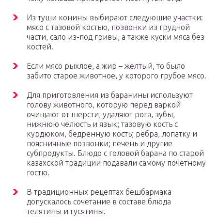
Из туши конины выбирают следующие участки:
мясо с тазовой костью, позвонки из грудной
части, сало из-под гривы, а также куски мяса без
костей.
Если мясо рыхлое, а жир – желтый, то было
забито старое животное, у которого грубое мясо.
Для приготовления из баранины используют
голову животного, которую перед варкой
очищают от шерсти, удаляют рога, зубы,
нижнюю челюсть и язык; тазовую кость с
курдюком, бедренную кость; ребра, лопатку и
поясничные позвонки; печень и другие
субпродукты. Блюдо с головой барана по старой
казахской традиции подавали самому почетному
гостю.
В традиционных рецептах бешбармака
допускалось сочетание в составе блюда
телятины и гусятины.