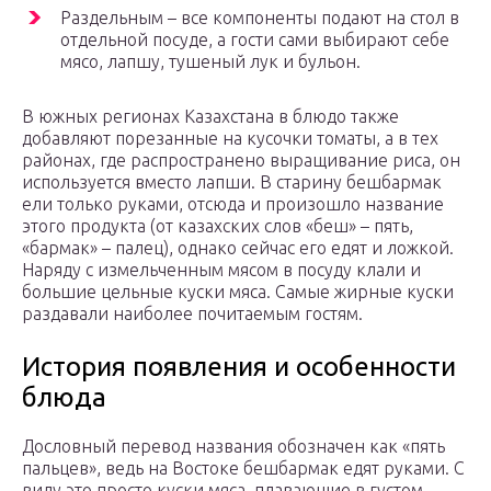
Раздельным – все компоненты подают на стол в
отдельной посуде, а гости сами выбирают себе
мясо, лапшу, тушеный лук и бульон.
В южных регионах Казахстана в блюдо также
добавляют порезанные на кусочки томаты, а в тех
районах, где распространено выращивание риса, он
используется вместо лапши. В старину бешбармак
ели только руками, отсюда и произошло название
этого продукта (от казахских слов «беш» – пять,
«бармак» – палец), однако сейчас его едят и ложкой.
Наряду с измельченным мясом в посуду клали и
большие цельные куски мяса. Самые жирные куски
раздавали наиболее почитаемым гостям.
История появления и особенности
блюда
Дословный перевод названия обозначен как «пять
пальцев», ведь на Востоке бешбармак едят руками. С
виду это просто куски мяса, плавающие в густом