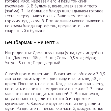
готовое мясо, нарезаем его и казы тонкими
кусочками. 6. В бульоне, помешивая варим тесто
(жайма). 7. На большое блюдо выкладываем готовое
тесто, сверху – мясо и казы. Заливаем все это
горячим туздыком. 8. При желании можно выложить
по краям блюда картофель, предварительно
сваренный в бульоне.
Бешбармак – Рецепт 3
Ингредиенты: Домашняя птица (утка, гусь, индейка) –
1 кг Для теста: Яйца – 5 шт.; Соль – 0,5 ч. л.; Мука;
Уксус – 5 ст. л.; Перец черный
Способ приготовления: 1. В кастрюлю, объемом 3-3,5
литра положить промытую птицу и залить водой до
краев. Поставить на огонь. Когда закипит снять пену,
посолить и варить на медленном огне часа 2-3, пока
мясо не станет отходить от костей. 2. Выньте мясо,
когда остынет отделите от костей и нарежьте
кусочками. 3. Замесите крутое тесто из яиц, соли и
муки. Разделите на несколько частей, каждую тонко