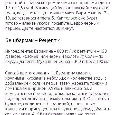
раскатайте, нарежьте ромбиками со сторонами где-то
1,5 на 1,5 см. 4. В кипящий бульон опускайте кусочки
теста, когда всплывут, всыпьте мясо. Варите минут 7-
10, до готовности теста. 5. Как только оно будет
готово – влейте уксус и посыпьте щедро черным
перцем. Дайте настояться 30 минут.
Бешбармак – Рецепт 4
Ингредиенты: Баранина – 800 г; Лук репчатый – 150
г; Перец красный или черный молотый;; Соль – по
вкусу Для теста: Мука пшеничная – 300 г; Вода 100 мл
Способ приготовления: 1. Баранину сварить
крупными кусками в небольшом количестве воды с
добавлением соли и перца, затем нарезать тонкими
ломтиками шириной 0,5 см. и длиной 5 см. 2.
Замесить пресное тесто, тонко раскатать и нарезать в
виде продолговатых прямоугольников. 3. Отварить в
бульоне, соединить с бараниной, нарезанным
кольцами и припущенным в бульоне луком, добавить
соль и перец. 4. К бешбармаку отдельно подать