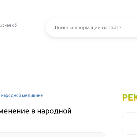
урнал об
РЕ
в народной медицине
именение в народной