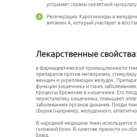
устраняет спазмы скелетной мускулат
Регенерация. Каротиноиды в желудоч
витамин A, который участвует в восст
Лекарственные свойства
в фармацевтической промышленности тмин
препаратов против метеоризма, стимулир
женщин и укрепляющих желудок. Препарат
функции кишечника и таких заболеваниях,
процессы брожения в кишечнике. Его пло
перистальтику кишечника, повышают аппе
заболеваниях органов дыхания. Плоды тми
сборов (например, желудочного, аппетитног
В народной медицине тмин используется п
головной боли. В качестве пряности он о
блюд.