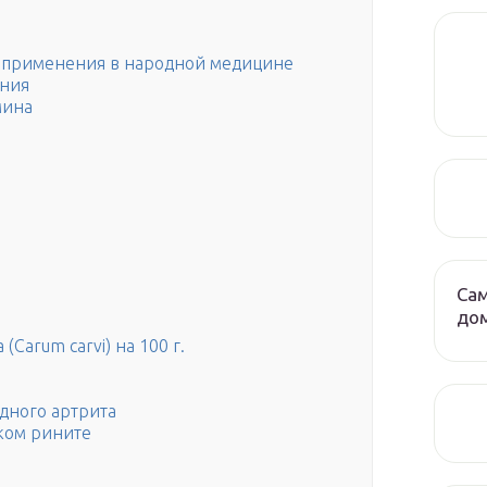
ы применения в народной медицине
ания
мина
Сам
до
Carum carvi) на 100 г.
дного артрита
ком рините