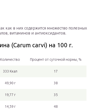
 так как в них содержится множество полезных
алов, витаминов и антиоксидантов.
а (Carum carvi) на 100 г.
Количество
Процент от суточной нормы, %
333 Ккал
17
49,90 г
38
19,77 г
35
14,59 г
48