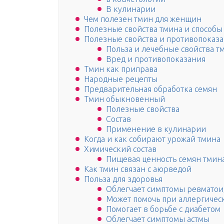
В кулинарии
Чем полезен тмин для женщин
Полезные свойства тмина и способ
Полезные свойства и противопоказ
Польза и лечебные свойства т
Вред и противопоказания
Тмин как приправа
Народные рецепты
Предварительная обработка семян
Тмин обыкновенный
Полезные свойства
Состав
Применение в кулинарии
Когда и как собирают урожай тмина
Химический состав
Пищевая ценность семян тмина (
Как тмин связан с аюрведой
Польза для здоровья
Облегчает симптомы ревматои
Может помочь при аллергичес
Помогает в борьбе с диабетом
Облегчает симптомы астмы