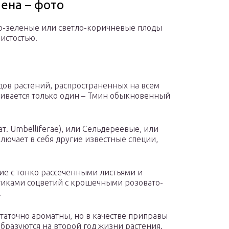
мена – фото
то-зеленые или светло-коричневые плоды
истостью.
идов растений, распространенных на всем
ивается только один – Тмин обыкновенный
ат. Umbelliferae), или Сельдереевые, или
ключает в себя другие известные специи,
ние с тонко рассеченными листьями и
тиками соцветий с крошечными розовато-
.
таточно ароматны, но в качестве приправы
разуются на второй год жизни растения.