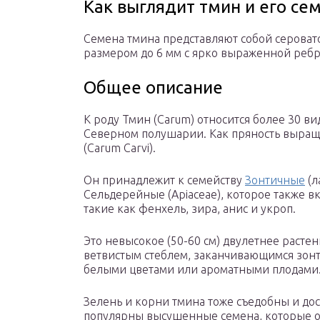
Как выглядит тмин и его се
Семена тмина представляют собой серова
размером до 6 мм с ярко выраженной ребр
Общее описание
К роду Тмин (Carum) относится более 30 в
Северном полушарии. Как пряность выращ
(Carum Carvi).
Он принадлежит к семейству
Зонтичные
(л
Сельдерейные (Apiaceae), которое также в
такие как фенхель, зира, анис и укроп.
Это невысокое (50-60 см) двулетнее расте
ветвистым стеблем, заканчивающимся зон
белыми цветами или ароматными плодами
Зелень и корни тмина тоже съедобны и дос
популярны высушенные семена, которые об