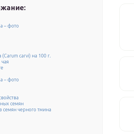
жание:
а – фото
Carum carvi) на 100 г.
 чая
те
а – фото
свойства
нных семян
в семян черного тмина