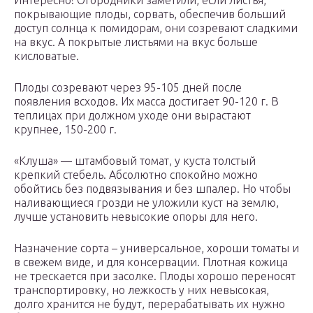
Интересно! Огородники заметили, если листья,
покрывающие плоды, сорвать, обеспечив больший
доступ солнца к помидорам, они созревают сладкими
на вкус. А покрытые листьями на вкус больше
кисловатые.
Плоды созревают через 95-105 дней после
появления всходов. Их масса достигает 90-120 г. В
теплицах при должном уходе они вырастают
крупнее, 150-200 г.
«Клуша» — штамбовый томат, у куста толстый
крепкий стебель. Абсолютно спокойно можно
обойтись без подвязывания и без шпалер. Но чтобы
наливающиеся грозди не уложили куст на землю,
лучше установить невысокие опоры для него.
Назначение сорта – универсальное, хороши томаты и
в свежем виде, и для консервации. Плотная кожица
не трескается при засолке. Плоды хорошо переносят
транспортировку, но лежкость у них невысокая,
долго хранится не будут, перерабатывать их нужно