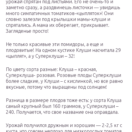
урожай спрятан под листьями. Его не очень-то и
заметно сразу, а раздвинешь листочки — увидишь
много симпатичных томатиков-«цыпляток»! Они
словно залезли под крылышки мамы-клуши и
спрятались. А мама их оберегает, прикрывает.
Загляденье просто!
Не только красивые эти помидоры, а еще и
плодовитые! На одном кустике Клуши насчитала 29
«цыплят», а у Суперклуши – 32!
По цвету сорта разные: Клуша – красная,
Суперклуша- розовая. Розовые плоды Суперклуши
более сладкие, у Клуши – с кислинкой, но все равно
вкусные, потому что выращены под солнцем!
Разница в размере плодов тоже есть: у сорта Клуша
самый крупный был 160 граммов, у Суперклуши –
240. Получается, что свое название она оправдала.
Урожай получился дружным и хорошим — 2-2,5 кг с
куста, что совсем неплохо для низкорослых томатов.