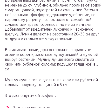
Во время высадки растений в грунт, готовят лунку,
не менее 25 см глубиной, обильно проливают водой
с марганцовкой, подогретой на солнышке. Затем в
неё засыпают фосфорсодержащее удобрение, по
народному рецепту – совок золы от сожжённой
соломы или травы, сорняков, но не из мангала!
Добавляют от вредителей луковую и чесночную
шелуху. Лунки делают на расстоянии 20–30 см друг
от друга и столько же межу строками.
Высаживают помидоры осторожно, стараясь не
оголить корень, засыпают лунку землёй и мульчой
вокруг растений. Мульчу лучше всего сделать из
хвои или рубленой соломы: подушку толщиной в 5
см
Мульчу лучше всего сделать из хвои или рубленой
соломы: подушку толщиной в 5 см.
Это даст ощутимый эффект:
Земля не пересохнет;