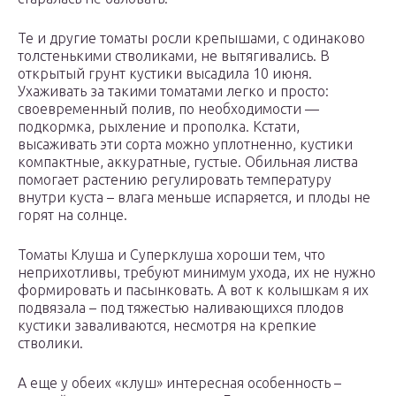
Те и другие томаты росли крепышами, с одинаково
толстенькими стволиками, не вытягивались. В
открытый грунт кустики высадила 10 июня.
Ухаживать за такими томатами легко и просто:
своевременный полив, по необходимости —
подкормка, рыхление и прополка. Кстати,
высаживать эти сорта можно уплотненно, кустики
компактные, аккуратные, густые. Обильная листва
помогает растению регулировать температуру
внутри куста – влага меньше испаряется, и плоды не
горят на солнце.
Томаты Клуша и Суперклуша хороши тем, что
неприхотливы, требуют минимум ухода, их не нужно
формировать и пасынковать. А вот к колышкам я их
подвязала – под тяжестью наливающихся плодов
кустики заваливаются, несмотря на крепкие
стволики.
А еще у обеих «клуш» интересная особенность –