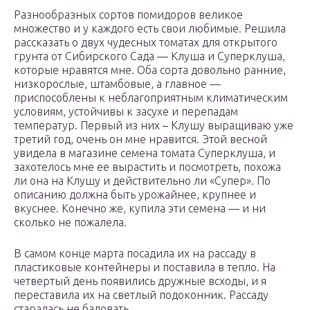
Разнообразных сортов помидоров великое
множество и у каждого есть свои любимые. Решила
рассказать о двух чудесных томатах для открытого
грунта от Сибирского Сада — Клуша и Суперклуша,
которые нравятся мне. Оба сорта довольно ранние,
низкорослые, штамбовые, а главное —
приспособлены к неблагоприятным климатическим
условиям, устойчивы к засухе и перепадам
температур. Первый из них – Клушу выращиваю уже
третий год, очень он мне нравится. Этой весной
увидела в магазине семена томата Суперклуша, и
захотелось мне ее вырастить и посмотреть, похожа
ли она на Клушу и действительно ли «Супер». По
описанию должна быть урожайнее, крупнее и
вкуснее. Конечно же, купила эти семена — и ни
сколько не пожалела.
В самом конце марта посадила их на рассаду в
пластиковые контейнеры и поставила в тепло. На
четвертый день появились дружные всходы, и я
переставила их на светлый подоконник. Рассаду
старалась не баловать.