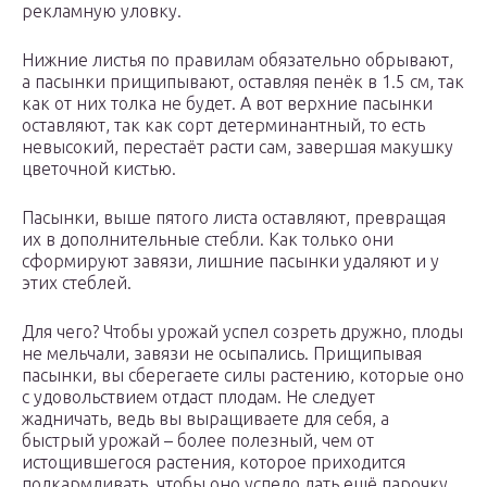
рекламную уловку.
Нижние листья по правилам обязательно обрывают,
а пасынки прищипывают, оставляя пенёк в 1.5 см, так
как от них толка не будет. А вот верхние пасынки
оставляют, так как сорт детерминантный, то есть
невысокий, перестаёт расти сам, завершая макушку
цветочной кистью.
Пасынки, выше пятого листа оставляют, превращая
их в дополнительные стебли. Как только они
сформируют завязи, лишние пасынки удаляют и у
этих стеблей.
Для чего? Чтобы урожай успел созреть дружно, плоды
не мельчали, завязи не осыпались. Прищипывая
пасынки, вы сберегаете силы растению, которые оно
с удовольствием отдаст плодам. Не следует
жадничать, ведь вы выращиваете для себя, а
быстрый урожай – более полезный, чем от
истощившегося растения, которое приходится
подкармливать, чтобы оно успело дать ещё парочку