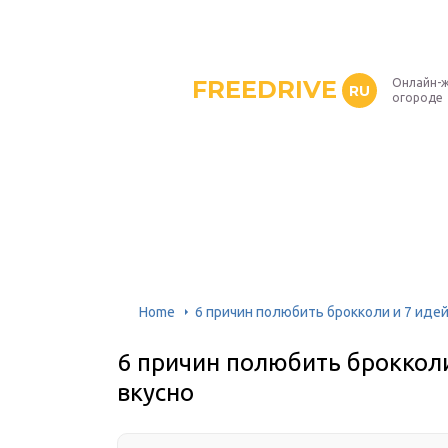
FREEDRIVE
Онлайн-ж
RU
огороде
Home
6 причин полюбить брокколи и 7 идей
6 причин полюбить брокколи
вкусно