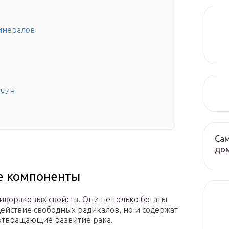
минералов
жчин
Сам
до
е компоненты
вораковых свойств. Они не только богаты
ействие свободных радикалов, но и содержат
отвращающие развитие рака.