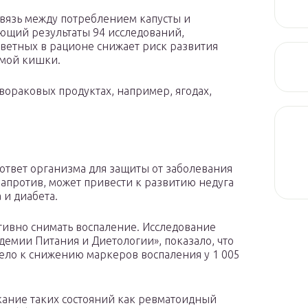
вязь между потреблением капусты и
ающий результаты 94 исследований,
цветных в рационе снижает риск развития
ямой кишки.
ивораковых продуктах, например, ягодах,
твет организма для защиты от заболевания
апротив, может привести к развитию недуга
 и диабета.
ивно снимать воспаление. Исследование
демии Питания и Диетологии», показало, что
ело к снижению маркеров воспаления у 1 005
кание таких состояний как ревматоидный