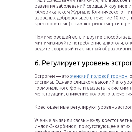
Ряд исследований заключил, что высокое 
развития заболеваний сердца. А крупное 
«Американском Журнале Клинического Пита
взрослых добровольцев в течение 10 лет, 
крестоцветные) снижают риск смерти в рез
Помимо овощей есть и другие способы защ
минимизируйте потребление алкоголя, отка
ведите здоровый и активный образ жизни.
6. Регулирует уровень эстро
Эстроген — это
женский половой гормон
,
системы. Однако слишком высокий его ур
гормонального фона и вызвать такие симп
менструации, снижение полового влечения
Крестоцветные регулируют уровень эстро
Ученые выявили связь между крестоцветн
индол-3-карбинол, присутствующее в этих 