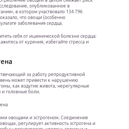
потребление овощей в целом снижает риск
исследование, опубликованное в
ния», в котором участвовало 134 796
показало, что овощи (особенно
ультате заболевания сердца.
итить себя от ишемической болезни сердца:
житесь от курения, избегайте стресса и
гена
 отвечающий за работу репродуктивной
овень может привести к нарушению
томы, как вздутие живота, нерегулярные
 и головные боли.
гена
ыми овощами и эстрогеном. Соединение
овощах, регулирует активность эстрогена и