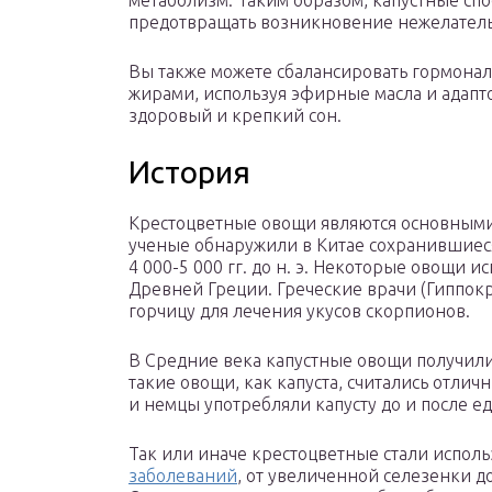
метаболизм. Таким образом, капустные сп
предотвращать возникновение нежелател
Вы также можете сбалансировать гормона
жирами, используя эфирные масла и адапто
здоровый и крепкий сон.
История
Крестоцветные овощи являются основными 
ученые обнаружили в Китае сохранившиеся
4 000-5 000 гг. до н. э. Некоторые овощи 
Древней Греции. Греческие врачи (Гиппокра
горчицу для лечения укусов скорпионов.
В Средние века капустные овощи получили
такие овощи, как капуста, считались отли
и немцы употребляли капусту до и после е
Так или иначе крестоцветные стали исполь
заболеваний
, от увеличенной селезенки д