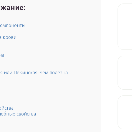
жание:
компоненты
в крови
на
я или Пекинская. Чем полезна
ойства
ечебные свойства